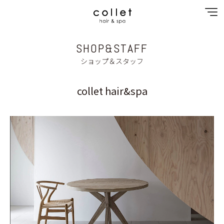
SHOP&STAFF
NEWS
ショップ＆スタッフ
SPECIAL MENU
collet hair&spa
MENU
SHOP&STAFF
GALLERY
BLOG