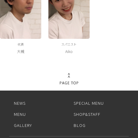
代表
スパニスト
大槻
Aiko
NEWS
SPECIAL MENU
MENU
SHOP&STAFF
GALLERY
BLOG